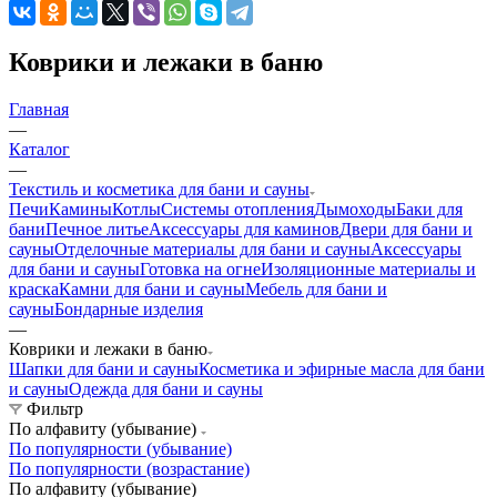
Коврики и лежаки в баню
Главная
—
Каталог
—
Текстиль и косметика для бани и сауны
Печи
Камины
Котлы
Системы отопления
Дымоходы
Баки для
бани
Печное литье
Аксессуары для каминов
Двери для бани и
сауны
Отделочные материалы для бани и сауны
Аксессуары
для бани и сауны
Готовка на огне
Изоляционные материалы и
краска
Камни для бани и сауны
Мебель для бани и
сауны
Бондарные изделия
—
Коврики и лежаки в баню
Шапки для бани и сауны
Косметика и эфирные масла для бани
и сауны
Одежда для бани и сауны
Фильтр
По алфавиту (убывание)
По популярности (убывание)
По популярности (возрастание)
По алфавиту (убывание)