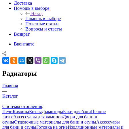
Доставка
Помощь в выборе
Назад
Помощь в выборе
Полезные статьи
Вопросы и ответы
Возврат
Вконтакте
Радиаторы
Главная
—
Каталог
—
Системы отопления
Печи
Камины
Котлы
Дымоходы
Баки для бани
Печное
литье
Аксессуары для каминов
Двери для бани и
сауны
Отделочные материалы для бани и сауны
Аксессуары
для бани и сауны
Готовка на огне
Изоляционные материалы и