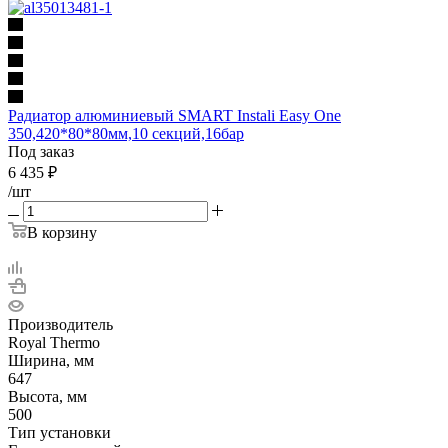
Радиатор алюминиевый SMART Instali Easy One
350,420*80*80мм,10 секций,16бар
Под заказ
6 435
₽
/шт
В корзину
Производитель
Royal Thermo
Ширина, мм
647
Высота, мм
500
Тип установки