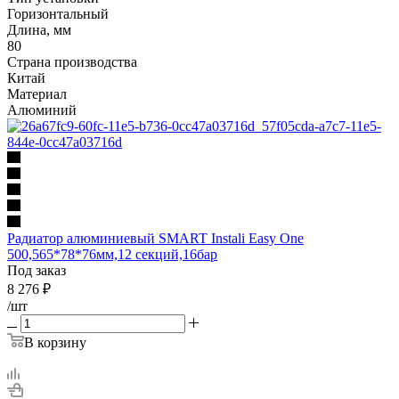
Горизонтальный
Длина, мм
80
Страна производства
Китай
Материал
Алюминий
Радиатор алюминиевый SMART Instali Easy One
500,565*78*76мм,12 секций,16бар
Под заказ
8 276
₽
/шт
В корзину