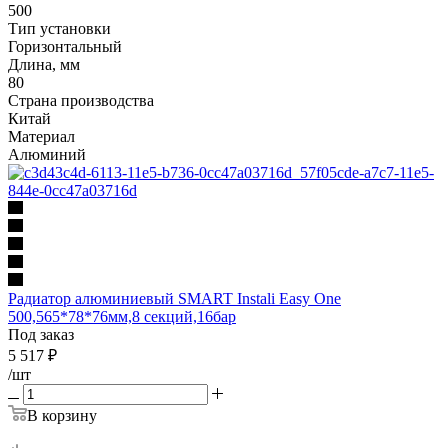
500
Тип установки
Горизонтальный
Длина, мм
80
Страна производства
Китай
Материал
Алюминий
Радиатор алюминиевый SMART Instali Easy One
500,565*78*76мм,8 секций,16бар
Под заказ
5 517
₽
/шт
В корзину