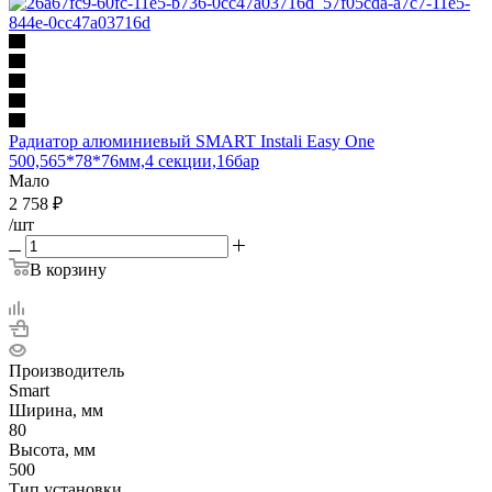
Радиатор алюминиевый SMART Instali Easy One
500,565*78*76мм,4 секции,16бар
Мало
2 758
₽
/шт
В корзину
Производитель
Smart
Ширина, мм
80
Высота, мм
500
Тип установки