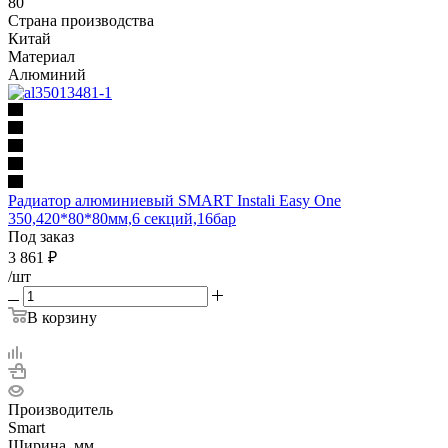
80
Страна производства
Китай
Материал
Алюминий
Радиатор алюминиевый SMART Instali Easy One
350,420*80*80мм,6 секций,16бар
Под заказ
3 861
₽
/шт
В корзину
Производитель
Smart
Ширина, мм