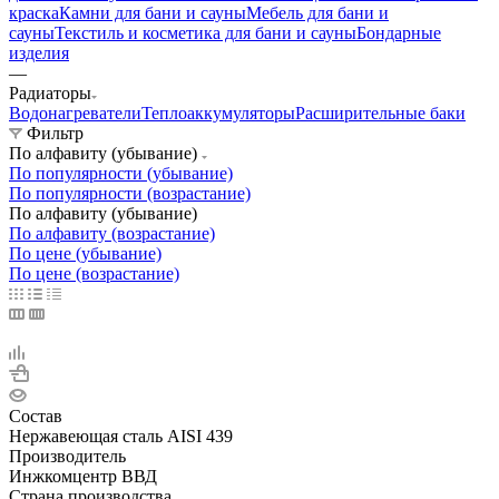
краска
Камни для бани и сауны
Мебель для бани и
сауны
Текстиль и косметика для бани и сауны
Бондарные
изделия
—
Радиаторы
Водонагреватели
Теплоаккумуляторы
Расширительные баки
Фильтр
По алфавиту (убывание)
По популярности (убывание)
По популярности (возрастание)
По алфавиту (убывание)
По алфавиту (возрастание)
По цене (убывание)
По цене (возрастание)
Состав
Нержавеющая сталь AISI 439
Производитель
Инжкомцентр ВВД
Страна производства