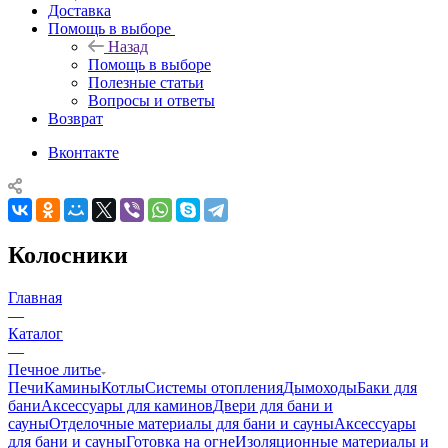
Доставка
Помощь в выборе
Назад
Помощь в выборе
Полезные статьи
Вопросы и ответы
Возврат
Вконтакте
Колосники
Главная
—
Каталог
—
Печное литье
Печи
Камины
Котлы
Системы отопления
Дымоходы
Баки для
бани
Аксессуары для каминов
Двери для бани и
сауны
Отделочные материалы для бани и сауны
Аксессуары
для бани и сауны
Готовка на огне
Изоляционные материалы и