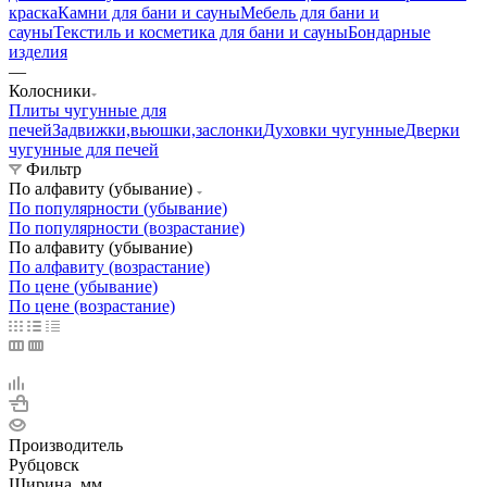
краска
Камни для бани и сауны
Мебель для бани и
сауны
Текстиль и косметика для бани и сауны
Бондарные
изделия
—
Колосники
Плиты чугунные для
печей
Задвижки,вьюшки,заслонки
Духовки чугунные
Дверки
чугунные для печей
Фильтр
По алфавиту (убывание)
По популярности (убывание)
По популярности (возрастание)
По алфавиту (убывание)
По алфавиту (возрастание)
По цене (убывание)
По цене (возрастание)
Производитель
Рубцовск
Ширина, мм