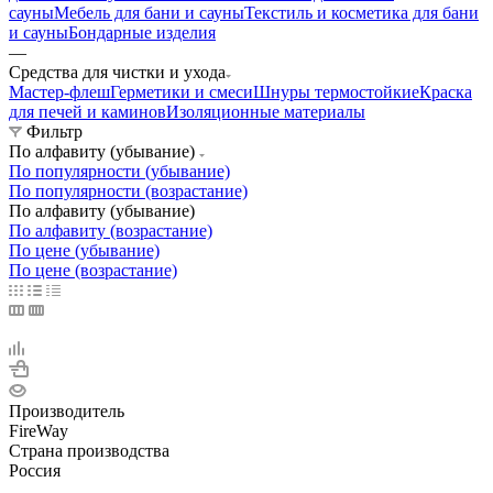
сауны
Мебель для бани и сауны
Текстиль и косметика для бани
и сауны
Бондарные изделия
—
Средства для чистки и ухода
Мастер-флеш
Герметики и смеси
Шнуры термостойкие
Краска
для печей и каминов
Изоляционные материалы
Фильтр
По алфавиту (убывание)
По популярности (убывание)
По популярности (возрастание)
По алфавиту (убывание)
По алфавиту (возрастание)
По цене (убывание)
По цене (возрастание)
Производитель
FireWay
Страна производства
Россия