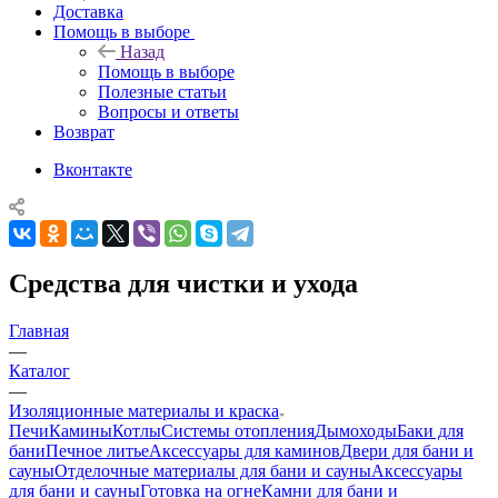
Доставка
Помощь в выборе
Назад
Помощь в выборе
Полезные статьи
Вопросы и ответы
Возврат
Вконтакте
Средства для чистки и ухода
Главная
—
Каталог
—
Изоляционные материалы и краска
Печи
Камины
Котлы
Системы отопления
Дымоходы
Баки для
бани
Печное литье
Аксессуары для каминов
Двери для бани и
сауны
Отделочные материалы для бани и сауны
Аксессуары
для бани и сауны
Готовка на огне
Камни для бани и