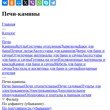
Печи-камины
Главная
—
Каталог
—
Печи
Камины
Котлы
Системы отопления
Дымоходы
Баки для
бани
Печное литье
Аксессуары для каминов
Двери для бани и
сауны
Отделочные материалы для бани и сауны
Аксессуары
для бани и сауны
Готовка на огне
Изоляционные материалы и
краска
Камни для бани и сауны
Мебель для бани и
сауны
Текстиль и косметика для бани и сауны
Бондарные
изделия
—
Печи-камины
Печи банные
Печи отопительные
Печи садовые
Пульты для
электрокаменок
Электрокаменки
Дополнительное
оборудование
Облицовки и порталы к банным печам
Фильтр
По алфавиту (убывание)
По популярности (убывание)