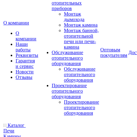
отопительных
приборов
Монтаж
дымохода
О компании
Монтаж камина
Монтаж банной,
О
отопительной
компании
печи или печи-
Наши
камина
работы
Оптовым
Обслуживание
Дос
Реквизиты
покупателям
отопительного
Гарантия
оборудования
и сервис
Обслуживание
Новости
отопительного
Отзывы
оборудования
Проектирование
отопительного
оборудования
Проектирование
отопительного
оборудования
Каталог
Печи
Камины