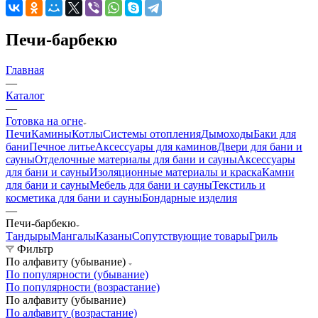
Печи-барбекю
Главная
—
Каталог
—
Готовка на огне
Печи
Камины
Котлы
Системы отопления
Дымоходы
Баки для
бани
Печное литье
Аксессуары для каминов
Двери для бани и
сауны
Отделочные материалы для бани и сауны
Аксессуары
для бани и сауны
Изоляционные материалы и краска
Камни
для бани и сауны
Мебель для бани и сауны
Текстиль и
косметика для бани и сауны
Бондарные изделия
—
Печи-барбекю
Тандыры
Мангалы
Казаны
Сопутствующие товары
Гриль
Фильтр
По алфавиту (убывание)
По популярности (убывание)
По популярности (возрастание)
По алфавиту (убывание)
По алфавиту (возрастание)