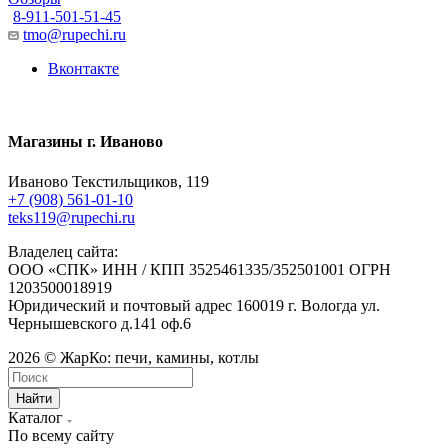
8-911-501-51-45
tmo@rupechi.ru
Вконтакте
Магазины г. Иваново
Иваново Текстильщиков, 119
+7 (908) 561-01-10
teks119@rupechi.ru
Владелец сайта:
ООО «СПК» ИНН / КПП 3525461335/352501001 ОГРН
1203500018919
Юридический и почтовый адрес 160019 г. Вологда ул.
Чернышевского д.141 оф.6
2026 © ЖарКо: печи, камины, котлы
Найти
Каталог
По всему сайту