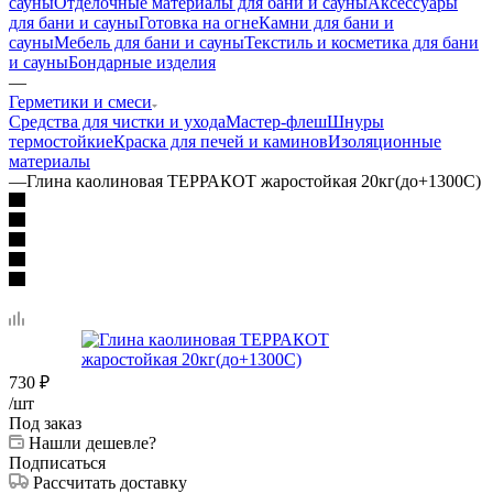
сауны
Отделочные материалы для бани и сауны
Аксессуары
для бани и сауны
Готовка на огне
Камни для бани и
сауны
Мебель для бани и сауны
Текстиль и косметика для бани
и сауны
Бондарные изделия
—
Герметики и смеси
Средства для чистки и ухода
Мастер-флеш
Шнуры
термостойкие
Краска для печей и каминов
Изоляционные
материалы
—
Глина каолиновая ТЕРРАКОТ жаростойкая 20кг(до+1300С)
730
₽
/шт
Под заказ
Нашли дешевле?
Подписаться
Рассчитать доставку