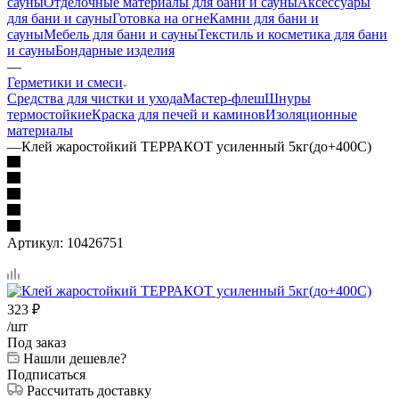
сауны
Отделочные материалы для бани и сауны
Аксессуары
для бани и сауны
Готовка на огне
Камни для бани и
сауны
Мебель для бани и сауны
Текстиль и косметика для бани
и сауны
Бондарные изделия
—
Герметики и смеси
Средства для чистки и ухода
Мастер-флеш
Шнуры
термостойкие
Краска для печей и каминов
Изоляционные
материалы
—
Клей жаростойкий ТЕРРАКОТ усиленный 5кг(до+400С)
Артикул:
10426751
323
₽
/шт
Под заказ
Нашли дешевле?
Подписаться
Рассчитать доставку