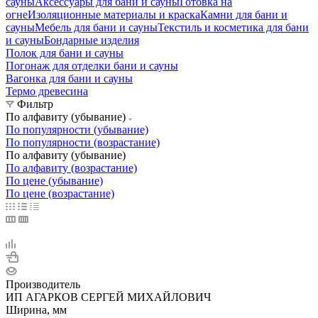
сауны
Аксессуары для бани и сауны
Готовка на
огне
Изоляционные материалы и краска
Камни для бани и
сауны
Мебель для бани и сауны
Текстиль и косметика для бани
и сауны
Бондарные изделия
Полок для бани и сауны
Погонаж для отделки бани и сауны
Вагонка для бани и сауны
Термо древесина
Фильтр
По алфавиту (убывание)
По популярности (убывание)
По популярности (возрастание)
По алфавиту (убывание)
По алфавиту (возрастание)
По цене (убывание)
По цене (возрастание)
Производитель
ИП АГАРКОВ СЕРГЕЙ МИХАЙЛОВИЧ
Ширина, мм