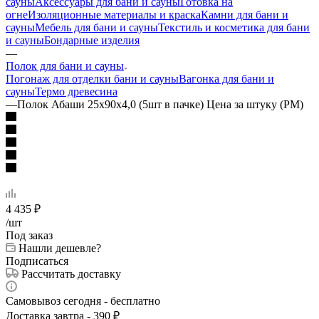
сауны
Аксессуары для бани и сауны
Готовка на
огне
Изоляционные материалы и краска
Камни для бани и
сауны
Мебель для бани и сауны
Текстиль и косметика для бани
и сауны
Бондарные изделия
—
Полок для бани и сауны
Погонаж для отделки бани и сауны
Вагонка для бани и
сауны
Термо древесина
—
Полок Абаши 25х90х4,0 (5шт в пачке) Цена за штуку (РМ)
4 435
₽
/шт
Под заказ
Нашли дешевле?
Подписаться
Рассчитать доставку
Самовывоз сегодня - бесплатно
Доставка завтра - 390 ₽