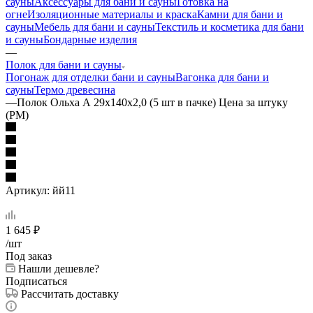
сауны
Аксессуары для бани и сауны
Готовка на
огне
Изоляционные материалы и краска
Камни для бани и
сауны
Мебель для бани и сауны
Текстиль и косметика для бани
и сауны
Бондарные изделия
—
Полок для бани и сауны
Погонаж для отделки бани и сауны
Вагонка для бани и
сауны
Термо древесина
—
Полок Ольха А 29х140х2,0 (5 шт в пачке) Цена за штуку
(РМ)
Артикул:
йй11
1 645
₽
/шт
Под заказ
Нашли дешевле?
Подписаться
Рассчитать доставку