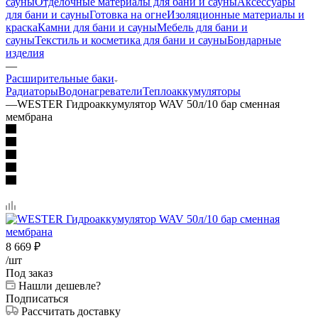
сауны
Отделочные материалы для бани и сауны
Аксессуары
для бани и сауны
Готовка на огне
Изоляционные материалы и
краска
Камни для бани и сауны
Мебель для бани и
сауны
Текстиль и косметика для бани и сауны
Бондарные
изделия
—
Расширительные баки
Радиаторы
Водонагреватели
Теплоаккумуляторы
—
WESTER Гидроаккумулятор WAV 50л/10 бар сменная
мембрана
8 669
₽
/шт
Под заказ
Нашли дешевле?
Подписаться
Рассчитать доставку