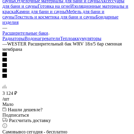
сауны
Отделочные материалы для бани и сауны
Аксессуары
для бани и сауны
Готовка на огне
Изоляционные материалы и
краска
Камни для бани и сауны
Мебель для бани и
сауны
Текстиль и косметика для бани и сауны
Бондарные
изделия
—
Расширительные баки
Радиаторы
Водонагреватели
Теплоаккумуляторы
—
WESTER Расширительный бак WRV 18л/5 бар сменная
мембрана
3 124
₽
/шт
Мало
Нашли дешевле?
Подписаться
Рассчитать доставку
Самовывоз сегодня - бесплатно