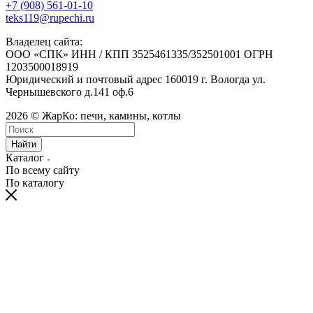
+7 (908) 561-01-10
teks119@rupechi.ru
Владелец сайта:
ООО «СПК» ИНН / КПП 3525461335/352501001 ОГРН
1203500018919
Юридический и почтовый адрес 160019 г. Вологда ул.
Чернышевского д.141 оф.6
2026 © ЖарКо: печи, камины, котлы
Найти
Каталог
По всему сайту
По каталогу